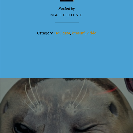
Posted by
MATEOONE
Category:
Houlgate
,
kitesurf
,
Vidéo