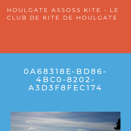
HOULGATE ASSOSS KITE - LE
CLUB DE KITE DE HOULGATE
0A68318E-BD86-
4BC0-8202-
A3D3F8FEC174