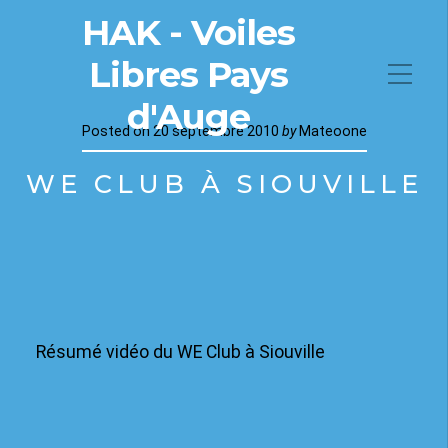
HAK - Voiles
Libres Pays
d'Auge
Posted on
20 septembre 2010
by
Mateoone
WE CLUB À SIOUVILLE
Résumé vidéo du WE Club à Siouville